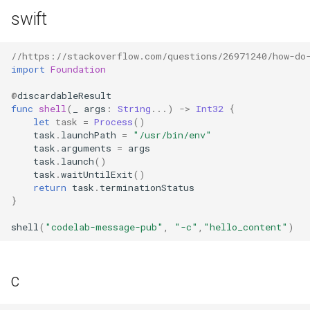
swift
激光雷达
//https://stackoverflow.com/questions/26971240/how-do
Etoys
import
Foundation
Squeak/Smalltalk
@
discardableResult
func
shell
(
_
args
:
String
...)
->
Int32
{
let
task
=
Process
()
Wekinator
task
.
launchPath
=
"/usr/bin/env"
task
.
arguments
=
args
task
.
launch
()
悟空机器人(教育版)
task
.
waitUntilExit
()
return
task
.
terminationStatus
digimon
}
shell
(
"codelab-message-pub"
,
"-c"
,
"hello_content"
)
yeelight
创意编程
c
Switch