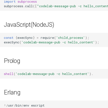
import
subprocess
subprocess
.
call
([
"codelab-message-pub -c hello_conten
JavaScript(NodeJS)
const
{
execSync
}
=
require
(
'child_process'
);
execSync
(
'codelab-message-pub -c hello_content'
);
Prolog
shell
(
'codelab-message-pub -c hello_content'
).
Erlang
!/
usr
/
bin
/
env
escript