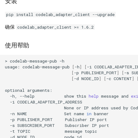
安装
正在读书
SmallTalk(Pharo)
Cozmo
pip install codelab_adapter_client --upgrade
搜索
Haskell
wechat
确保
codelab_adapter_client >= 1.6.2
聊天机器人
MATLAB
webserver
使用帮助
Julia
Python eval kernel
>
codelab-message-pub
-h

usage:
codelab-message-pub
[
-h
]
[
-i
CODELAB_ADAPTER_I
Lua
Python exec kernel
[
-p
PUBLISHER_PORT
]
[
-s
SU
[
-d
NODE_ID
]
[
-c
CONTENT
]
Perl
RoboMaster
optional
-h,
--help
show
this
help
message
and
ex
PHP
RoboMaster2
-i
None
or
IP
address
used
by
Co
Dart
RoboMaster 3.0
-n
NAME
Set
name
in
-p
PUBLISHER_PORT
Publisher
IP
-s
SUBSCRIBER_PORT
Subscriber
IP
R
jupyterlab
-t
TOPIC
message
-d
NODE_ID
node