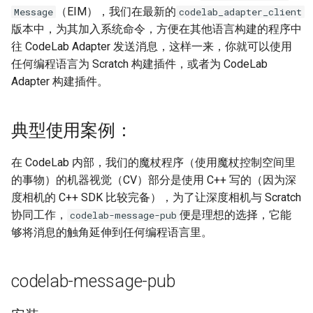
（EIM），我们在最新的
Message
codelab_adapter_client
PRO_KEY
目之所及
Rust
micro:bit radio
版本中，为其加入系统命令，方便在其他语言构建的程序中
往 CodeLab Adapter 发送消息，这样一来，你就可以使用
历史(changelog)
芝麻开门
Golang
Physics Engine
任何编程语言为 Scratch 构建插件，或者为 CodeLab
Adapter 构建插件。
programmable_stage
纸做的开关
swift
arduino UNO
自制门禁系统
c
EIM
典型使用案例：
灰袍巫师
bash
EIM Monitor
在 CodeLab 内部，我们的魔杖程序（使用魔杖控制空间里
的事物）的机器视觉（CV）部分是使用 C++ 写的（因为深
鼻梁上的老花镜
Racket
EIM Trigger
度相机的 C++ SDK 比较完备），为了让深度相机与 Scratch
协同工作，
便是理想的选择，它能
codelab-message-pub
闭眼请熄灯
Scheme
HCI
够将消息的触角延伸到任何编程语言里。
击灭那盏灯
Elisp(Emacs)
Kano Wand
codelab-message-pub
手势窗帘
Hy
Vector