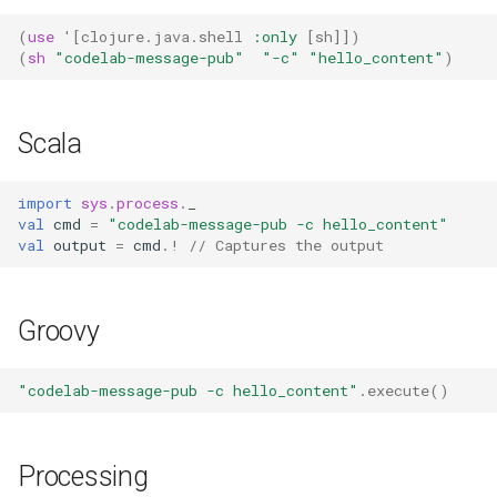
(
use
'
[
clojure.java.shell
:only
[
sh
]])
(
sh
"codelab-message-pub"
"-c"
"hello_content"
)
Scala
import
sys
.
process
.
_
val
cmd
=
"codelab-message-pub -c hello_content"
val
output
=
cmd
.
!
// Captures the output
Groovy
"codelab-message-pub -c hello_content"
.
execute
()
Processing