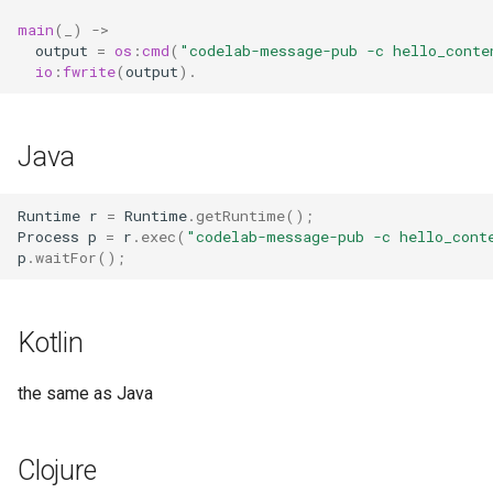
main
(_)
->
output
=
os
:
cmd
(
"codelab-message-pub -c hello_conte
io
:
fwrite
(
output
).
Java
Runtime
r
=
Runtime
.
getRuntime
();
Process
p
=
r
.
exec
(
"codelab-message-pub -c hello_cont
p
.
waitFor
();
Kotlin
the same as Java
Clojure