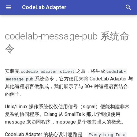
CodeLab Adapter
正
在
codelab-message-pub 系统命
Adapter简介
教程开篇
Linda
介绍(introduction)
介绍(introduction)
典型使用案例：
介绍(introduction)
介绍(introduction)
介绍(introduction)
介绍(introduction)
介绍(introduction)
论坛
联系我们(contact us)
初
令
始
安装Adapter
对象与消息
进阶(advanced)
音乐主题活动
安装Python.md
codelab-message-pub
使用(Usage)
物理引擎2.0-台球
收工吃饭
hello world
why
化
安装完
之后，将生成
入门案例1
Python对象连接器：EIM
展示视频(gallery)
Scratch PPT
I am reading!
extension market
读书与思考
价值观(value)
安装
codelab_adapter_client
codelab-
搜
系统命令，它方便用来将 CodeLab Adapter 与
message-pub
入门案例2
无线Micro:bit：Radio
常见问题(FAQ)
霍格沃兹
Python 与 Scratch
MicroBlocks
乐器演奏 (Teachable
证书(license)
其他编程语言做集成，我们展示了与 30+ 种编程语言结合
使用帮助
索
Machine)
的例子。
引
多对象交互：Scratch PPT
配置文件(settings)
cube symphony
项目列表
MicroBlocksBLE
路线图(Roadmap)
使用方法
Unix/Linux 操作系统仅仅使用信号（signal）便能构建非常
擎
安装Home Assistant
复杂的协同程序。Erlang 从 SmallTalk 那儿学到仅使用
将 Scratch 项目嵌入网站
彩虹的旋律
支持语言
MicroBlocks radio
message 来协同程序，message 是个极其强大的概念。
与外部系统通信
击掌奏乐
C++
micro:bit
CodeLab Adapter 的核心设计思路是：
Everything Is a