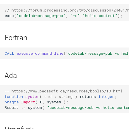
// https://forum.processing.org/two/discussion/24401/
exec
(
"codelab-message-pub"
,
"-c"
,
"hello_content"
);
Fortran
CALL 
execute_command_line
(
'codelab-message-pub -c hel
Ada
-- https://www.pegasoft.ca/resources/boblap/13.html
function
system
(
cmd
: 
string
)
returns
integer
;
pragma
Import
(
C
,
system
);
Result
:=
system
(
"codelab-message-pub -c hello_conte