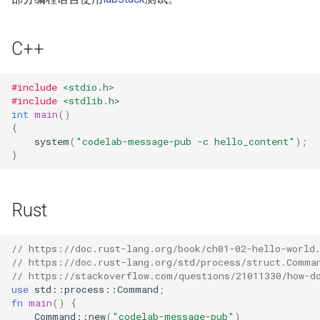
Scala
physical blocks 1.0
Groovy
physical blocks 2.0
C++
Processing
Yanshee
#include
<stdio.h>
#include
<stdlib.h>
Fortran
json
int
main
()
{
system
(
"codelab-message-pub -c hello_content"
);
Ada
imageData
}
Brainfuck
home assistant
Rust
C#
iot
// https://doc.rust-lang.org/book/ch01-02-hello-world
Pascal
leap motion
// https://doc.rust-lang.org/std/process/struct.Comma
// https://stackoverflow.com/questions/21011330/how-d
Assembly
faceapi
use
std
::
process
::
Command
;
fn
main
()
{
Command
::
new
(
"codelab-message-pub"
)