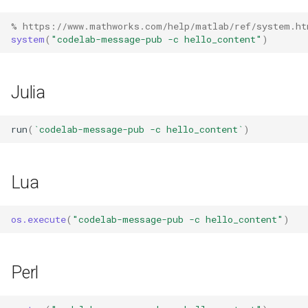
% https://www.mathworks.com/help/matlab/ref/system.ht
system
(
"codelab-message-pub -c hello_content"
)
Julia
run
(
`codelab-message-pub -c hello_content`
)
Lua
os.execute
(
"codelab-message-pub -c hello_content"
)
Perl