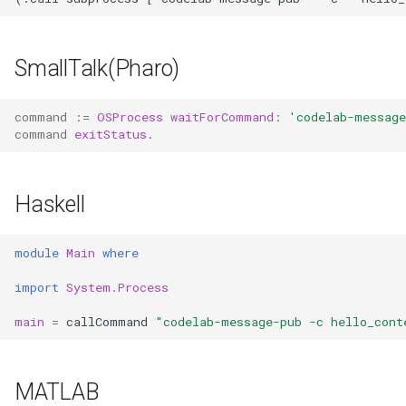
Aelos Robot(正在迁移中)
ROS(离线版可用)
SmallTalk(Pharo)
command
:=
OSProcess
waitForCommand:
'codelab-message
command
exitStatus
.
Haskell
module
Main
where
import
System.Process
main
=
callCommand
"codelab-message-pub -c hello_cont
MATLAB