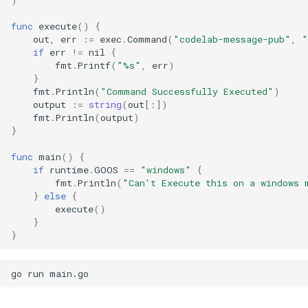
func
execute
()
{
UART Adapter
out
,
err
:=
exec
.
Command
(
"codelab-message-pub"
,
"
if
err
!=
nil
{
NetworkZero
fmt
.
Printf
(
"%s"
,
err
)
}
fmt
.
Println
(
"Command Successfully Executed"
)
SimplePyboard
output
:=
string
(
out
[:])
fmt
.
Println
(
output
)
}
GameShell
func
main
()
{
Aqara
if
runtime
.
GOOS
==
"windows"
{
fmt
.
Println
(
"Can't Execute this on a windows 
}
else
{
EasyOCR
execute
()
}
tensorflow-yolov4
}
neverland2.0
go
run
OSC