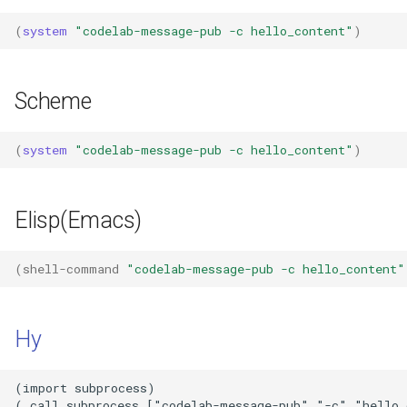
光环板
(
system
"codelab-message-pub -c hello_content"
)
OpenCV
Scheme
Tensorflow
(
system
"codelab-message-pub -c hello_content"
)
机械臂
pi-top
Elisp(Emacs)
LedBag
(
shell-command
"codelab-message-pub -c hello_content"
intelino
mpfshell(正在迁移中)
Hy
Pando Robot(正在迁移中)
(import subprocess)
