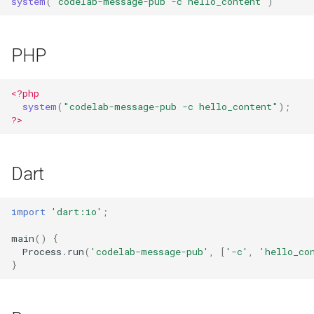
system
(
"codelab-message-pub -c hello_content"
)
PHP
<?php
system
(
"codelab-message-pub -c hello_content"
);
?>
Dart
import
'dart:io'
;
main
()
{
Process
.
run
(
'codelab-message-pub'
,
[
'-c'
,
'hello_co
}