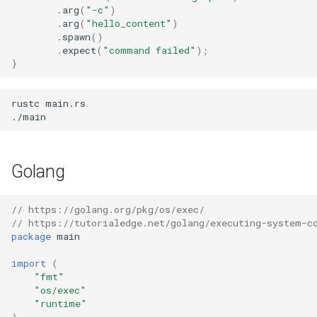
SQL
posenet
.
arg
(
"-c"
)
.
arg
(
"hello_content"
)
knn
.
spawn
()
.
expect
(
"command failed"
);
}
yolo
rustc
main.rs

Tello
Tello2.0
Golang
Tello3.0
// https://golang.org/pkg/os/exec/
Tello4.0
// https://tutorialedge.net/golang/executing-system-c
package
main
Siri
import
(
"fmt"
simple NLU
"os/exec"
"runtime"
kano motion sensor
)