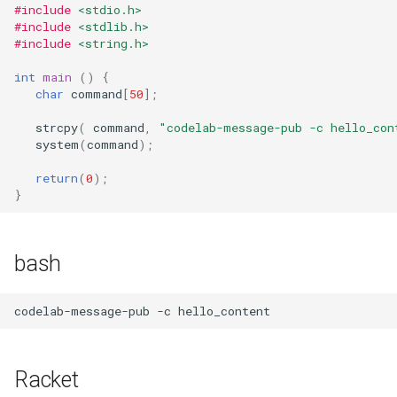
#include
<stdio.h>
#include
<stdlib.h>
sugar
#include
<string.h>
Lego Mario
int
main
()
{
char
command
[
50
];
BrainCo
strcpy
(
command
,
"codelab-message-pub -c hello_con
system
(
command
);
Sphero RVR
return
(
0
);
}
Adapter Thing
Pico
bash
overdrive
codelab-message-pub
-c
overdrive2
microbitMore
Racket