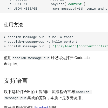
-c
CONTENT
payload
[
'content'
]
Ruby
Teachable Machine
-j
JSON_MESSAGE
json
message
(
with
topic
and
p
Crystal
Stage
使用方法
Python
blender
>
codelab-message-pub
-t
hello_topic

JavaScript(NodeJS)
RaspberryPi GPIO
>
codelab-message-pub
-c
hello_content

>
codelab-message-pub
-j
'{"payload":{"content":"tes
Prolog
Minecraft
使用
时记得先打开 CodeLab
codelab-message-pub
Erlang
Sonic Pi
Adapter。
Java
MQTT Adapter
支持语言
Kotlin
MQTT Broker
以下是我们给出的主流/非主流编程语言与
codelab-
集成的范例，本质上是系统调用。
message-pub
Clojure
Calypso
部分编程语言使用
labstack
测试。